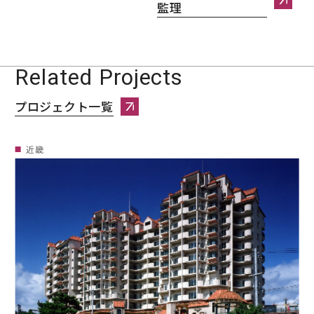
監理
建築計画・設計・監理へページ遷
Related Projects
プロジェクト一覧
プロジェクト一覧へページ遷移します。
近畿