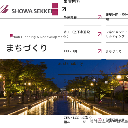
事業内容
建築計画・設
事業内容
理
水工（上下水道設
マネジメント
計）
サルティング
Urban Planning & Redevelopment
まちづくり
PPP・PFI
まちづくり
Sustainability
Sustainability
Sustainability
サスティナビリティ
サスティナビリ
サスティナビリティ
への取り組み
ZEB・LCCへの取り
健康経営宣言
©一般財団法人神戸観光局
組み