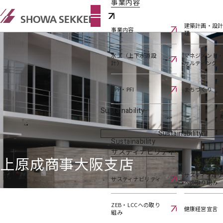
事業内容
建築計画・設
事業内容
理
水工（上下水道設
マネジメント
計）
サルティング
PPP・PFI
まちづくり
Sustainability
Sustainability
Sustainability
サスティナビリティ
上原成商事大阪支店
サスティナビリ
サスティナビリティ
への取り組み
ZEB・LCCへの取り
健康経営宣言
組み