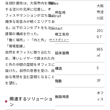
当該計画地は、大阪市内を横断
News
大阪
する淀川の北岸に位置し、オ
市淀
所在地
フィスやマンションが立ち並ぶ
Recruit
川区
雑多な街並みが続くエリアであ
る。以下のコンセプトをもとに
Contact
201
建築の構成を行った。
竣工年月
0.7
「働く場所」・「内と外」・
サイトポリシー
「環境配慮」
865
自然をオフィスに取り込むた
延床面積
㎡
め、薄いレイヤーで囲まれた内
と外の中間の空間をオフィスに
S
構造
設けた。自然の恩恵を受け、自
由な発想を生む空間となること
3F
階数
を望む。
オフ
施設用途
関連するソリューショ
ィス
ン