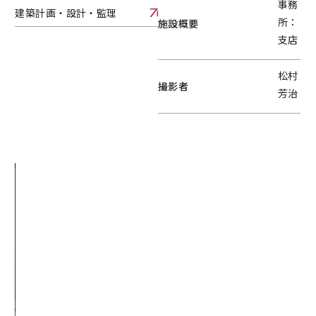
事務
建築計画・設計・監理
所：
施設概要
建築計画・設計・監理へページ遷移します。
支店
松村
撮影者
芳治