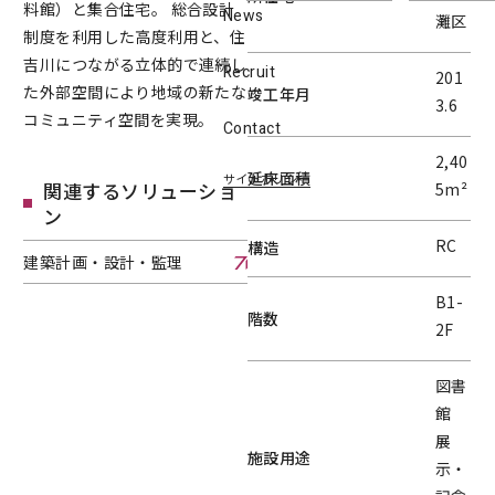
料館）と集合住宅。 総合設計
News
灘区
制度を利用した高度利用と、住
吉川につながる立体的で連続し
Recruit
201
た外部空間により地域の新たな
竣工年月
3.6
コミュニティ空間を実現。
Contact
2,40
延床面積
サイトポリシー
関連するソリューショ
5m²
ン
RC
構造
建築計画・設計・監理
建築計画・設計・監理へページ遷移します。
B1-
階数
2F
図書
館
展
施設用途
示・