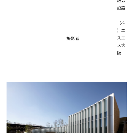
記念
施設
（株
）エ
スエ
撮影者
ス大
阪