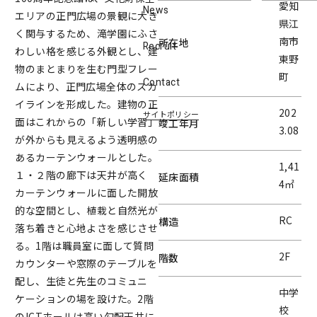
愛知
News
エリアの正門広場の景観に大き
県江
く関与するため、滝学園にふさ
南市
所在地
Recruit
わしい格を感じる外観とし、建
東野
物のまとまりを生む門型フレー
町
Contact
ムにより、正門広場全体のスカ
イラインを形成した。建物の正
202
サイトポリシー
面はこれからの「新しい学習」
竣工年月
3.08
が外からも見えるよう透明感の
あるカーテンウォールとした。
1,41
１・２階の廊下は天井が高く
延床面積
4㎡
カーテンウォールに面した開放
的な空間とし、植栽と自然光が
RC
構造
落ち着きと心地よさを感じさせ
る。1階は職員室に面して質問
2F
階数
カウンターや窓際のテーブルを
配し、生徒と先生のコミュニ
中学
ケーションの場を設けた。2階
校
のICTホールは高い勾配天井に