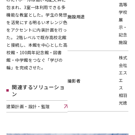
高等
包まれ、3室一体利用できる多
学校
機能な教室とした。学生の発想
施設用途
展
を活発にする明るいオレンジ色
示・
をアクセントに内装計画を行っ
記念
た。 2階レベルで既存高校北館
施設
と接続し、本館を中心とした高
校館・100周年記念館・図書
株式
館・中学館をつなぐ「学びの
会社
輪」を完成させた。
エス
エ
撮影者
関連するソリューショ
ス
ン
相羽
光徳
建築計画・設計・監理
建築計画・設計・監理へページ遷移します。