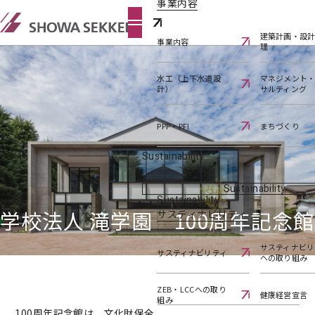
事業内容
建築計画・設
事業内容
理
水工（上下水道設
マネジメント
計）
サルティング
PPP・PFI
まちづくり
Sustainability
Sustainability
Sustainability
学校法人 滝学園 100周年記念館
サスティナビリティ
サスティナビリ
サスティナビリティ
への取り組み
ZEB・LCCへの取り
健康経営宣言
組み
100周年記念館は、文化財保全