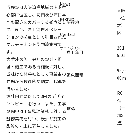
News
当施設は大阪湾岸地域の南港中
大阪
心部に位置し、関西及び西日本
市住
Recruit
への配送をカバーする拠点とし
所在地
之江
て、また、海上貨物オペレー
区
Contact
ションの拠点として計画された
マルチテナント型物流施設で
201
サイトポリシー
す。
竣工年月
5.01
大手建設施工会社の設計・監
理・施工である当施設に対し、
95,0
当社はＣＭ会社として事業主の
延床面積
00㎡
立場から技術的な助言、指導を
行いました。
RC
設計図面に対して3回のデザイ
造
ンレビューを行い、また、工事
（一
構造
期間中は工事監理業務に対する
部S
監修業務を行い、設計と施工の
造）
品質の向上に寄与しました。