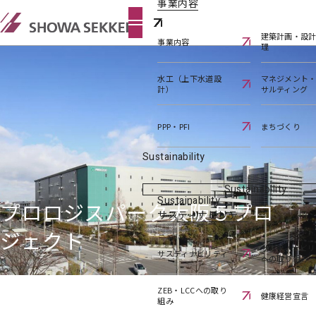
事業内容
建築計画・設
事業内容
理
水工（上下水道設
マネジメント
計）
サルティング
PPP・PFI
まちづくり
Sustainability
Sustainability
Sustainability
プロロジスパーク大阪５プロ
サスティナビリティ
ジェクト
サスティナビリ
サスティナビリティ
への取り組み
ZEB・LCCへの取り
健康経営宣言
組み