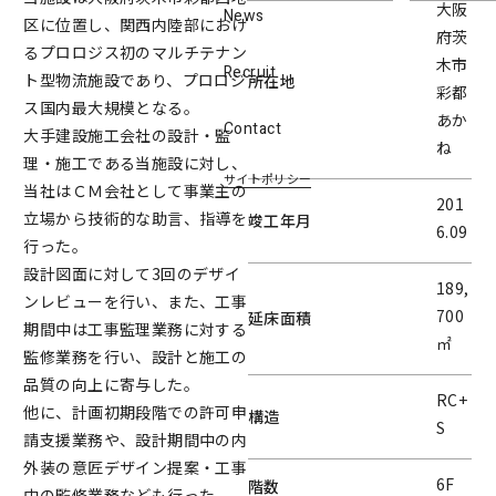
大阪
News
区に位置し、関西内陸部におけ
府茨
るプロロジス初のマルチテナン
木市
Recruit
ト型物流施設であり、プロロジ
所在地
彩都
ス国内最大規模となる。
あか
Contact
大手建設施工会社の設計・監
ね
理・施工である当施設に対し、
サイトポリシー
当社はＣＭ会社として事業主の
201
立場から技術的な助言、指導を
竣工年月
6.09
行った。
設計図面に対して3回のデザイ
189,
ンレビューを行い、また、工事
700
延床面積
期間中は工事監理業務に対する
㎡
監修業務を行い、設計と施工の
品質の向上に寄与した。
RC+
他に、計画初期段階での許可申
構造
S
請支援業務や、設計期間中の内
外装の意匠デザイン提案・工事
6F
階数
中の監修業務なども行った。