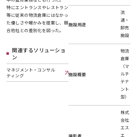
特にエントランスやレストラン
流
等に従来の物流倉庫にはなかっ
通・
た優しさや暖かみを提案し、競
施設用途
卸売
合他社との差別化を図った。
施設
関連するソリューショ
物流
ン
倉庫
（マ
マネジメント・コンサル
ルチ
施設概要
ティング
テナ
マネジメント・コンサルティングへページ遷移します。
ント
型）
株式
会社
エス
エ
撮影者