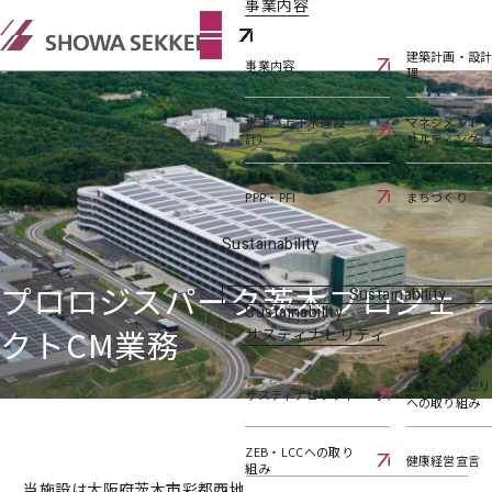
事業内容
建築計画・設
事業内容
理
水工（上下水道設
マネジメント
計）
サルティング
PPP・PFI
まちづくり
Sustainability
プロロジスパーク茨木プロジェ
Sustainability
Sustainability
クトCM業務
サスティナビリティ
サスティナビリ
サスティナビリティ
への取り組み
ZEB・LCCへの取り
健康経営宣言
組み
当施設は大阪府茨木市彩都西地