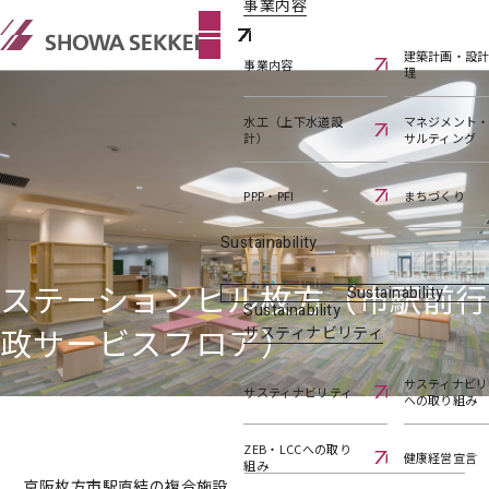
事業内容
建築計画・設
事業内容
理
水工（上下水道設
マネジメント
計）
サルティング
PPP・PFI
まちづくり
Sustainability
ステーションヒル枚方（市駅前行
Sustainability
Sustainability
政サービスフロア）
サスティナビリティ
サスティナビリ
サスティナビリティ
への取り組み
ZEB・LCCへの取り
健康経営宣言
組み
京阪枚方市駅直結の複合施設