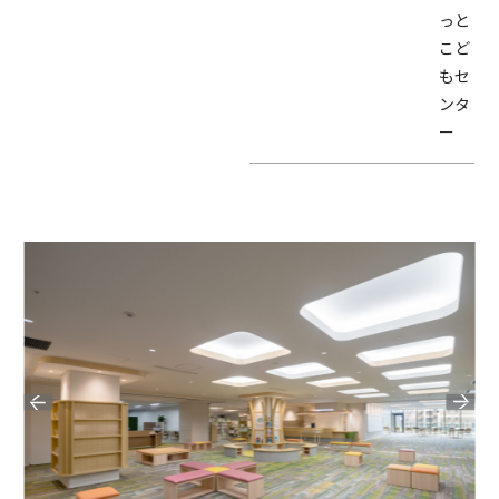
っと
こど
もセ
ンタ
ー