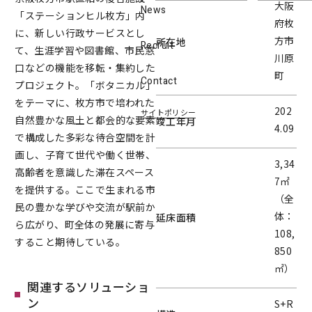
大阪
News
「ステーションヒル枚方」内
府枚
に、新しい行政サービスとし
方市
所在地
Recruit
て、生涯学習や図書館、市民窓
川原
口などの機能を移転・集約した
町
Contact
プロジェクト。「ボタニカル」
をテーマに、枚方市で培われた
202
サイトポリシー
自然豊かな風土と都会的な要素
竣工年月
4.09
で構成した多彩な待合空間を計
画し、子育て世代や働く世帯、
3,34
高齢者を意識した滞在スペース
7㎡
を提供する。ここで生まれる市
（全
民の豊かな学びや交流が駅前か
体：
延床面積
ら広がり、町全体の発展に寄与
108,
すること期待している。
850
㎡）
関連するソリューショ
ン
S+R