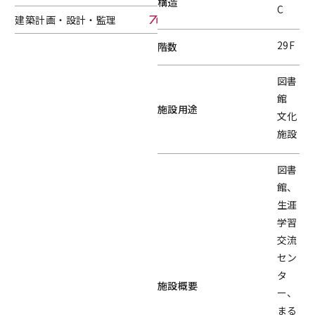
構造
C
建築計画・設計・監理
建築計画・設計・監理へページ遷移します。
29F
階数
図書
館
施設用途
文化
施設
図書
館、
生涯
学習
交流
セン
タ
施設概要
ー、
まる