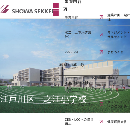
事業内容
建築計画・設
事業内容
理
水工（上下水道設
マネジメント
計）
サルティング
PPP・PFI
まちづくり
Sustainability
Sustainability
Sustainability
サスティナビリティ
江戸川区一之江小学校
サスティナビリ
サスティナビリティ
への取り組み
ZEB・LCCへの取り
健康経営宣言
組み