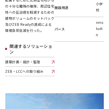
配慮するために北側住宅地から
小学
の十分な離隔の確保、周辺住宅
施設用途
校
地への圧迫感を軽減するための
建物ボリュームのセットバック
nms
及びZEB Readyの達成による
tudi
パース
環境負荷低減を行った。
o
関連するソリューショ
ン
建築計画・設計・監理
建築計画・設計・監理へページ遷移します。
ZEB・LCCへの取り組み
ZEB・LCCへの取り組みへページ遷移します。