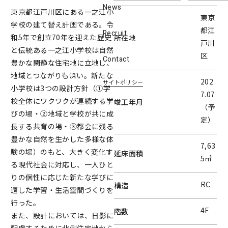
News
東京都江戸川区にある一之江小
東京
学校の建て替え計画である。令
都江
Recruit
和5年で創立70年を迎えた歴史
所在地
戸川
と伝統ある一之江小学校は自然
区
Contact
豊かな閑静な住宅地に立地し、
地域とつながりも深い。新たな
202
サイトポリシー
小学校は3つの設計方針（①学
7.07
校全体にワクワクが連続する学
竣工年月
（予
びの場・②地域と学校が共に成
定）
長する共育の場・③都会に残る
豊かな自然を生かした多様な体
7,63
験の場）のもと、大きく変化す
延床面積
5㎡
る現代社会に対応し、一人ひと
りの個性に応じた新たな学びに
RC
構造
適した学習・生活空間づくりを
行った。
4F
階数
また、設計においては、日影に