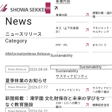
事業内容
建築計画・設
事業内容
News
理
水工（上下水道設
マネジメント
計）
サルティング
ニュースリリース
Category
PPP・PFI
まちづくり
All
Information
News Release
Sustainability
Sustainability
News Release
2026.08.04
Sustainability
サスティナビリティ
夏季休業のお知らせ
News Release
2026.07.17
サスティナビリ
サスティナビリティ
への取り組み
新聞掲載 ：滝学園 文化財保存と未来の学びをつ
ZEB・LCCへの取り
なぐ教育施設
健康経営宣言
組み
News Release
2026.06.22