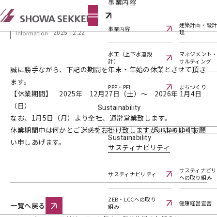
事業内容
年末・年始休業のお知らせ
建築計画・設
事業内容
理
2025.12.22
Information
水工（上下水道設
マネジメント
計）
サルティング
誠に勝手ながら、下記の期間を年末・年始の休業とさせて頂き
ます。
PPP・PFI
まちづくり
【休業期間】 2025年 12月27日（土）～ 2026年 1月4日
（日）
Sustainability
なお、1月5日（月）より全社、通常営業致します。
休業期間中は何かとご迷惑をお掛け致しますが、よろしくお願
Sustainability
Sustainability
い申しあげます。
サスティナビリティ
サスティナビリ
サスティナビリティ
への取り組み
ZEB・LCCへの取り
健康経営宣言
一覧へ戻る
組み