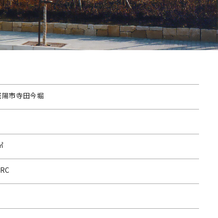
城陽市寺田今堀
㎡
+RC