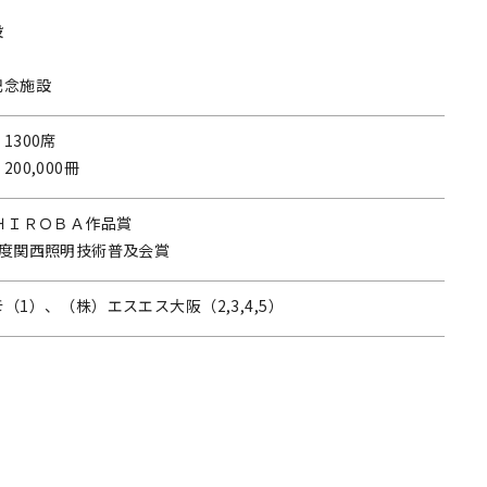
設
記念施設
1300席
00,000冊
ＨＩＲＯＢＡ作品賞
年度関西照明技術普及会賞
（1）、（株）エスエス大阪（2,3,4,5）