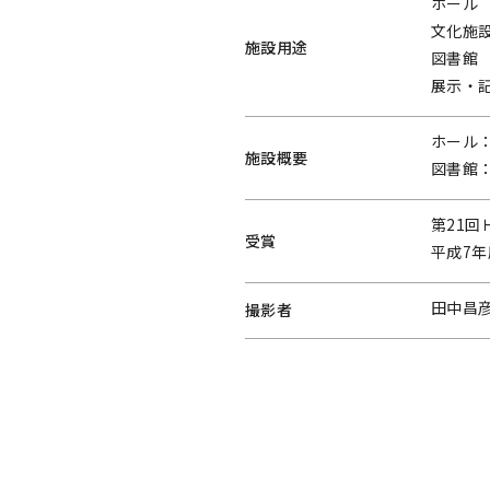
ホール
文化施
施設用途
図書館
展示・
ホール：
施設概要
図書館：2
第21回
受賞
平成7
田中昌彦
撮影者