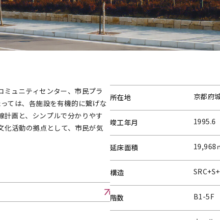
コミュニティセンター、市民プラ
京都府
所在地
たっては、各施設を有機的に繋げな
線計画と、シンプルで分かりやす
1995.6
竣工年月
文化活動の拠点として、市民が気
19,968
延床面積
SRC+S
構造
B1-5F
階数