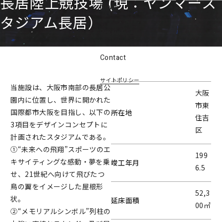
長居陸上競技場 (現：ヤンマース
News
タジアム長居）
Recruit
Contact
サイトポリシー
当施設は、大阪市南部の長居公
大阪
園内に位置し、世界に開かれた
市東
国際都市大阪を目指し、以下の
所在地
住吉
3項目をデザインコンセプトに
区
計画されたスタジアムである。
①“未来への飛翔”スポーツのエ
199
キサイティングな感動・夢を乗
竣工年月
6.5
せ、21世紀へ向けて飛びたつ
鳥の翼をイメージした屋根形
52,3
状。
延床面積
00㎡
②“メモリアルシンボル”列柱の