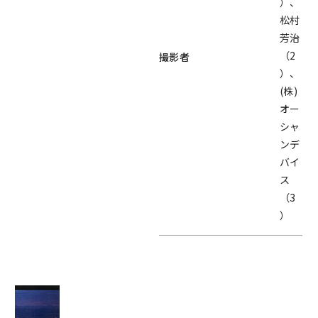
）、
松村
芳治
（2
撮影者
）、
(株)
オー
シャ
ンデ
バイ
ス
（3
）