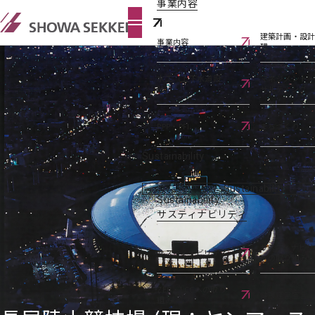
事業内容
建築計画・設
事業内容
理
水工（上下水道設
マネジメント
計）
サルティング
PPP・PFI
まちづくり
Sustainability
Sustainability
Sustainability
サスティナビリティ
サスティナビリ
サスティナビリティ
への取り組み
ZEB・LCCへの取り
健康経営宣言
組み