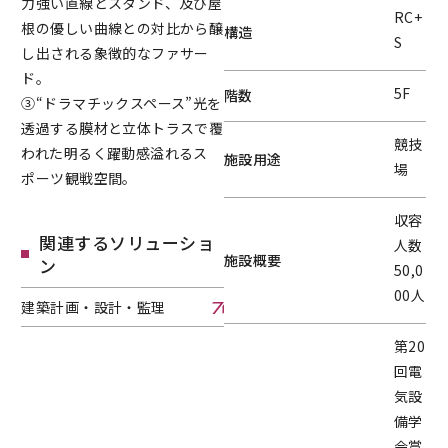
力強い直線とスタンド、及び屋
RC+
根の優しい曲線との対比から醸
構造
S
し出される象徴的なファサー
ド。
5F
階数
③“ドラマチックスペース”光を
透過する膜材と立体トラスで覆
競技
われた明るく躍動感溢れるス
施設用途
場
ポーツ観戦空間。
収容
関連するソリューショ
人数
施設概要
ン
50,0
00人
建築計画・設計・監理
建築計画・設計・監理へページ遷移します。
第20
回電
気設
備学
会賞