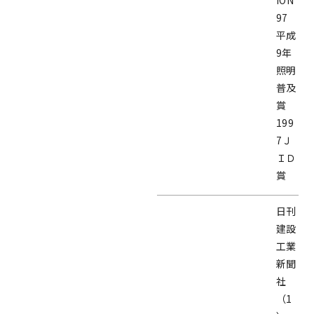
ION’
97
平成
9年
照明
普及
賞
199
7Ｊ
ＩＤ
賞
日刊
建設
工業
新聞
社
（1