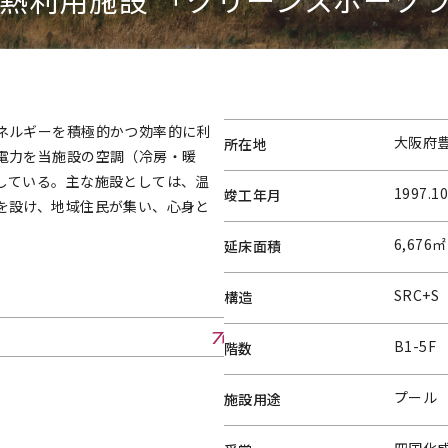
ネルギーを積極的かつ効率的に利
大阪府
所在地
電力を当施設の空調（冷房・暖
している。主な施設としては、温
1997.10
竣工年月
を設け、地域住民が集い、心身と
6,676㎡
延床面積
SRC+S
構造
B1-5F
階数
プール
施設用途