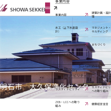
事業内容
建築計画・設
事業内容
理
水工（上下水道設
マネジメント
計）
サルティング
PPP・PFI
まちづくり
Sustainability
Sustainability
Sustainability
サスティナビリティ
明石市 大久保浄化センター
サスティナビリ
サスティナビリティ
への取り組み
ZEB・LCCへの取り
健康経営宣言
組み