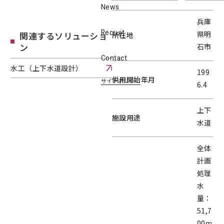
News
兵庫
Recruit
県明
関連するソリューショ
所在地
ン
石市
Contact
水工（上下水道設計）
199
供用開始年月
サイトポリシー
水工（上下水道設計）へページ遷移します。
6.4
上下
施設用途
水道
全体
計画
処理
水
量：
51,7
00ｍ