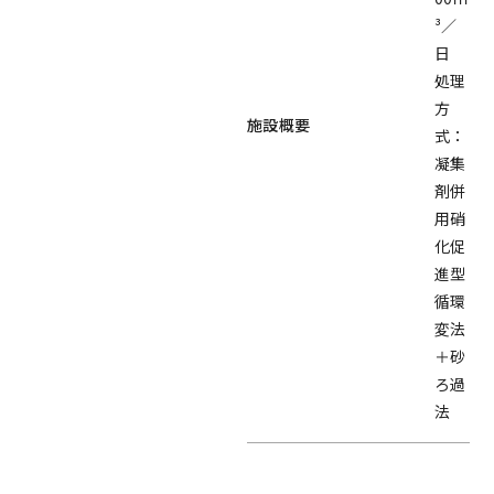
³／
日
処理
方
施設概要
式：
凝集
剤併
用硝
化促
進型
循環
変法
＋砂
ろ過
法