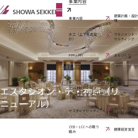
事業内容
建築計画・設
事業内容
理
水工（上下水道設
マネジメント
計）
サルティング
PPP・PFI
まちづくり
Sustainability
Sustainability
エスタシオン・デ・神戸（リ
Sustainability
サスティナビリティ
ニューアル）
サスティナビリ
サスティナビリティ
への取り組み
ZEB・LCCへの取り
健康経営宣言
組み