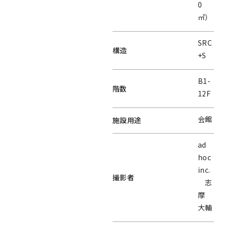
0
㎡）
SRC
構造
+S
B1-
階数
12F
会館
施設用途
ad
hoc
inc.
撮影者
志
摩
大輔