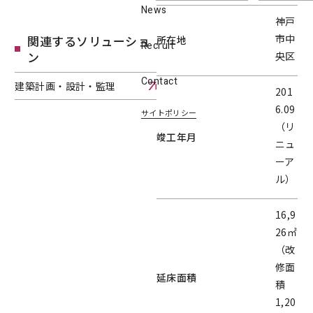
News
神戸
市中
関連するソリューショ
所在地
Recruit
ン
央区
Contact
建築計画・設計・監理
201
建築計画・設計・監理へページ遷移します。
6.09
サイトポリシー
（リ
竣工年月
ニュ
ーア
ル）
16,9
26㎡
（改
修面
延床面積
積
1,20