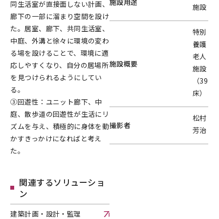
施設用途
同生活室が直接面しない計画、
施設
廊下の一部に溜まり空間を設け
た。居室、廊下、共同生活室、
特別
中庭、外溝と徐々に環境の変わ
養護
る場を設けることで、環境に適
老人
施設概要
応しやすくなり、自分の居場所
施設
を見つけられるようにしてい
（39
る。
床）
③回遊性：ユニット廊下、中
庭、散歩道の回遊性が生活にリ
松村
撮影者
ズムを与え、積極的に身体を動
芳治
かすきっかけになればと考え
た。
関連するソリューショ
ン
建築計画・設計・監理