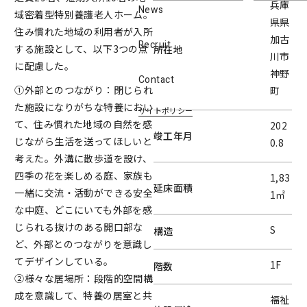
兵庫
News
域密着型特別養護老人ホーム。
県県
住み慣れた地域の利用者が入所
加古
Recruit
する施設として、以下3つの点
所在地
川市
に配慮した。
神野
Contact
①外部とのつながり：閉じられ
町
た施設になりがちな特養におい
サイトポリシー
て、住み慣れた地域の自然を感
202
竣工年月
じながら生活を送ってほしいと
0.8
考えた。外溝に散歩道を設け、
四季の花を楽しめる庭、家族も
1,83
延床面積
一緒に交流・活動ができる安全
1㎡
な中庭、どこにいても外部を感
じられる抜けのある開口部な
S
構造
ど、外部とのつながりを意識し
てデザインしている。
1F
階数
②様々な居場所：段階的空間構
成を意識して、特養の居室と共
福祉