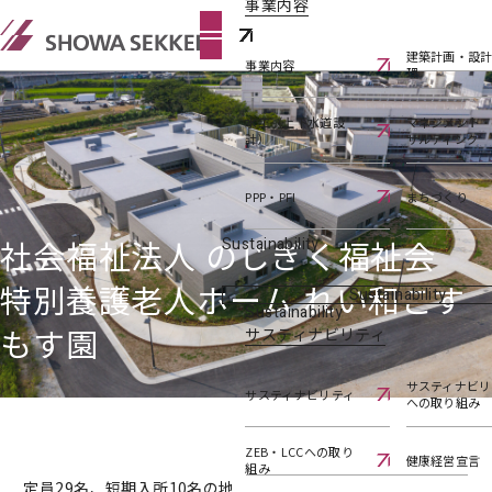
事業内容
建築計画・設
事業内容
理
水工（上下水道設
マネジメント
計）
サルティング
PPP・PFI
まちづくり
社会福祉法人 のじぎく福祉会
Sustainability
特別養護老人ホーム れい和こす
Sustainability
Sustainability
もす園
サスティナビリティ
サスティナビリ
サスティナビリティ
への取り組み
ZEB・LCCへの取り
健康経営宣言
組み
定員29名、短期入所10名の地