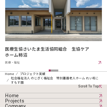
医療生協さいたま生活協同組合 生協ケア
ホーム柿沼
医療・福祉
Home
プロジェクト実績
社会福祉法人 のじぎく福祉会 特別養護老人ホーム れい和こ
すもす園
Scroll To Top
Home
Projects
Company