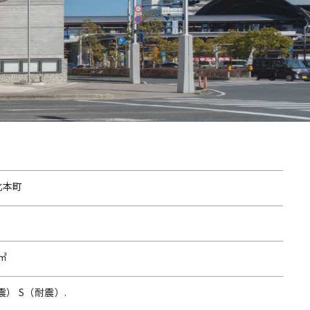
北本町
 ㎡
震） S（耐震）.