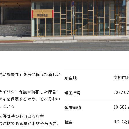
高い機能性」を兼ね備えた新しい
高知市
所在地
。
ライバシー保護が調和した庁舎
2022.02
竣工年月
ティを保護するため、それぞれの
している。
10,682
延床面積
を併せ持つ魅力ある庁舎
RC（免
構造
な建材である県産木材や石灰岩、