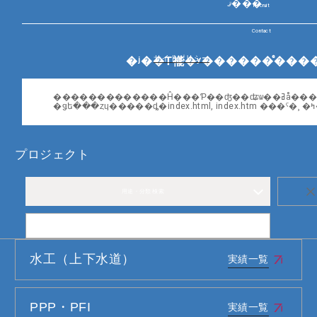
ޤ���
Recruit
Contact
サイトポリシー
�
プロジェクト
用途・分類 検索
詳細検索
水工（上下水道）
実績一覧
実績一覧へページ遷移します。
PPP・PFI
実績一覧
実績一覧へページ遷移します。