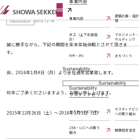
事業内容
年末年始休業のお知らせ
建築計画・設
事業内容
理
2015.12.16
Information
水工（上下水道設
マネジメント
計）
サルティング
誠に勝手ながら、下記の期間を年末年始休暇とさせて頂きま
す。
PPP・PFI
まちづくり
Sustainability
尚、2016年1月4日（月）より全社通常営業致します。
Sustainability
Sustainability
何卒ご了承くださいますよう、お願い申し上げます。
サスティナビリティ
サスティナビリ
サスティナビリティ
2015年12月26日（土）～2016年1月3日（日）
への取り組み
ZEB・LCCへの取り
健康経営宣言
組み