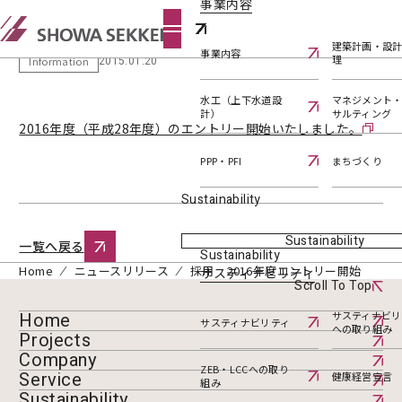
事業内容
採用 2016年度エントリー開始
建築計画・設
事業内容
理
2015.01.20
Information
水工（上下水道設
マネジメント
計）
サルティング
2016年度（平成28年度）のエントリー開始いたしました。
PPP・PFI
まちづくり
Sustainability
Sustainability
一覧へ戻る
Sustainability
Home
ニュースリリース
採用 2016年度エントリー開始
サスティナビリティ
Scroll To Top
Home
サスティナビリ
サスティナビリティ
への取り組み
Projects
Company
ZEB・LCCへの取り
Service
健康経営宣言
組み
Sustainability