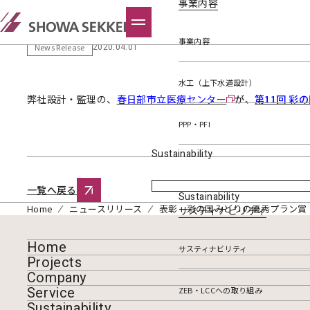
事業内容
表彰 彩の国みどりの優秀プラン
事業内容
2020.04.01
News Release
水工（上下水道設計）
弊社設計・監理の、
春日部市立医療センター
が、
第11回 彩
PPP・PFI
Sustainability
一覧へ戻る
Sustainability
Home
ニュースリリース
表彰 彩の国みどりの優秀プラン賞
サスティナビリティ
Home
サスティナビリティ
Projects
Company
Service
ZEB・LCCへの取り組み
Sustainability