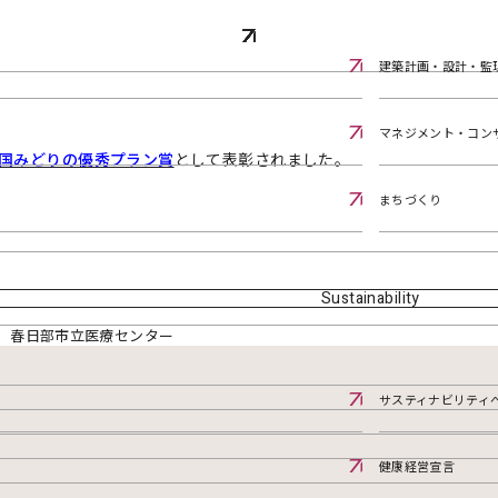
賞 春日部市立医療センター
建築計画・設計・監
マネジメント・コン
の国みどりの優秀プラン賞
として表彰されました。
まちづくり
Sustainability
 春日部市立医療センター
サスティナビリティ
健康経営宣言