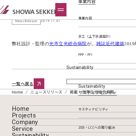
事業内容
掲載 光市立光総合病院
事業内容
2019.11.01
News Release
水工（上下水道設計）
弊社設計・監理の
光市立光総合病院
が、
雑誌近代
建
築
2019
PPP・PFI
Sustainability
一覧へ戻る
Sustainability
Home
ニュースリリース
掲載 光市立光総合病院
サスティナビリティ
Home
サスティナビリティ
Projects
Company
Service
ZEB・LCCへの取り組み
Sustainability