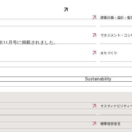
建築計画・設計・監
マネジメント・コン
年
11
月号に
掲載されました。
まちづくり
Sustainability
サスティナビリティ
健康経営宣言