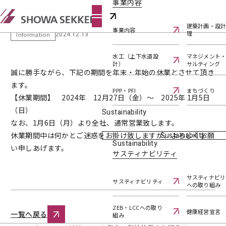
事業内容
年末・年始休業のお知らせ
建築計画・設
事業内容
理
2024.12.13
Information
水工（上下水道設
マネジメント
計）
サルティング
誠に勝手ながら、下記の期間を年末・年始の休業とさせて頂き
ます。
PPP・PFI
まちづくり
【休業期間】 2024年 12月27日（金）～ 2025年 1月5日
（日）
Sustainability
なお、1月6日（月）より全社、通常営業致します。
休業期間中は何かとご迷惑をお掛け致しますが、よろしくお願
Sustainability
Sustainability
い申しあげます。
サスティナビリティ
サスティナビリ
サスティナビリティ
への取り組み
ZEB・LCCへの取り
健康経営宣言
一覧へ戻る
組み