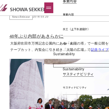
事業内容
公開「太陽の塔」内部再生プロジ
事業内容
2018.03.20
News Release
水工（上下水道設計）
48
年ぶり
内部があきらかに
PPP・PFI
大阪府吹田市万博記念公園内にある「太陽の塔」で一般公開を
テープカット、内覧会
に引き続き
「太陽の広場」で
記念ライブ
Sustainability
Sustainability
サスティナビリティ
サスティナビリティ
ZEB・LCCへの取り組み