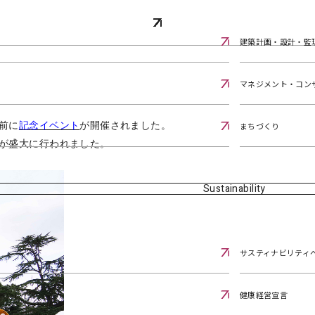
ェクト
建築計画・設計・監
マネジメント・コン
まちづくり
前に
記念イベント
が
開催されました。
が盛大に
行われました。
Sustainability
サスティナビリティ
健康経営宣言