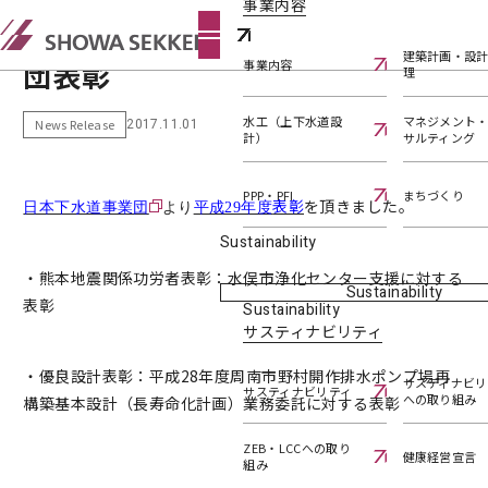
事業内容
受賞 平成29年度日本下水道事業
建築計画・設
団表彰
事業内容
理
水工（上下水道設
マネジメント
2017.11.01
News Release
計）
サルティング
PPP・PFI
まちづくり
表彰
を頂きました。
日本下水道事業団
より
平成29年度
Sustainability
・熊本地震関係功労者表彰：水俣市浄化センター支援に対する
Sustainability
表彰
Sustainability
サスティナビリティ
・優良設計表彰：平成28年度周南市野村開作排水ポンプ場再
サスティナビリ
サスティナビリティ
への取り組み
構築基本設計（長寿命化計画）業務委託に対する表彰
ZEB・LCCへの取り
健康経営宣言
組み