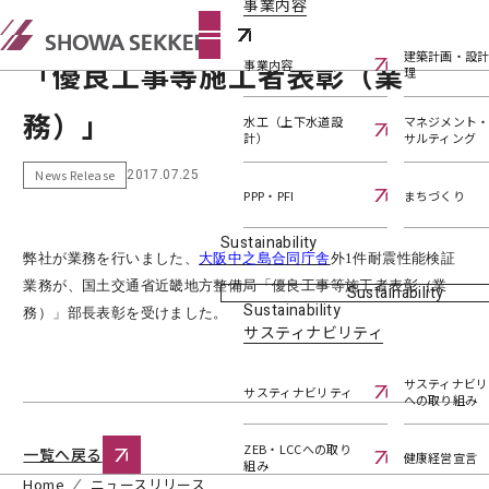
事業内容
表彰 国土交通省近畿地方整備局
建築計画・設
「優良工事等施工者表彰（業
事業内容
理
務）」
水工（上下水道設
マネジメント
計）
サルティング
2017.07.25
News Release
PPP・PFI
まちづくり
Sustainability
弊社が業務を行いました、
大阪
中之島
合同
庁舎
外
1
件耐震性能検証
業務が、国土交通省近畿地方整備局「優良工事等施工者表彰（業
Sustainability
Sustainability
務）」部長表彰を受けました。
サスティナビリティ
サスティナビリ
サスティナビリティ
への取り組み
ZEB・LCCへの取り
一覧へ戻る
健康経営宣言
組み
Home
ニュースリリース