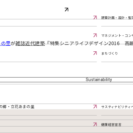
りの郷・立花あまの里
建築計画・設計・監
マネジメント・コン
まの里
が
雑誌近代建築
『特集シニアライフデザイン2016 
まちづくり
Sustainability
の郷・立花あまの里
サスティナビリティ
健康経営宣言