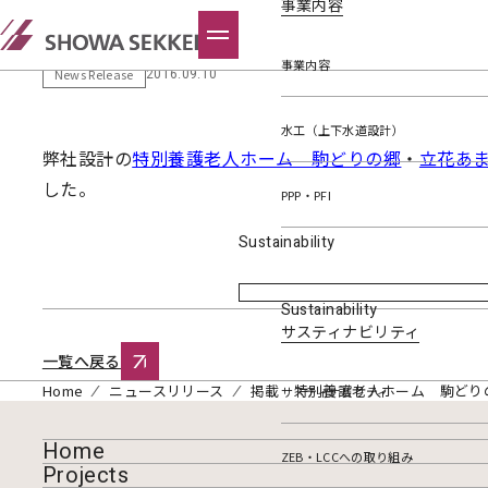
事業内容
掲載 特別養護老人ホーム 駒ど
事業内容
2016.09.10
News Release
水工（上下水道設計）
弊社設計の
特別養護老人ホーム 駒どりの郷
・
立花あ
した。
PPP・PFI
Sustainability
Sustainability
サスティナビリティ
一覧へ戻る
Home
ニュースリリース
掲載 特別養護老人ホーム 駒どり
サスティナビリティ
Home
ZEB・LCCへの取り組み
Projects