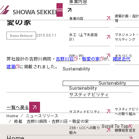
事業内容
掲載 吉野川病院・吉野川荘・敬
建築計画・設
愛の家
事業内容
理
水工（上下水道設
マネジメント
2015.05.11
News Release
計）
サルティング
PPP・PFI
まちづくり
弊社設計の吉野川病院・
吉野川荘
・
敬愛の家
が、
雑誌近代
建築
に掲載されました。
Sustainability
Sustainability
Sustainability
サスティナビリティ
一覧へ戻る
サスティナビリ
サスティナビリティ
への取り組み
Home
ニュースリリース
掲載 吉野川病院・吉野川荘・敬愛の家
Scroll To Top
ZEB・LCCへの取り
健康経営宣言
組み
Home