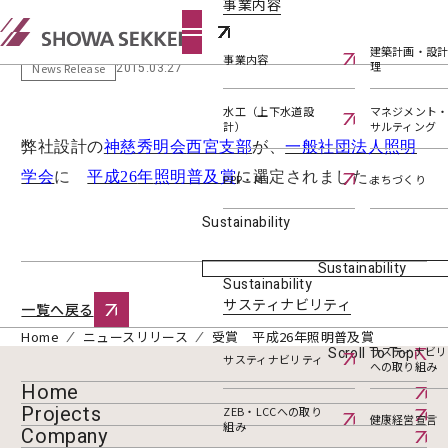
事業内容
受賞 平成26年照明普及賞
建築計画・設
事業内容
理
2015.03.27
News Release
水工（上下水道設
マネジメント
計）
サルティング
弊社設計の
神慈秀明会
西宮支部
が、
一般社団法人照明
学会
に
平成26
年
照明普及賞
に
選定されました
。
PPP・PFI
まちづくり
Sustainability
Sustainability
Sustainability
サスティナビリティ
一覧へ戻る
Home
ニュースリリース
受賞 平成26年照明普及賞
Scroll To Top
サスティナビリ
サスティナビリティ
への取り組み
Home
Projects
ZEB・LCCへの取り
健康経営宣言
組み
Company