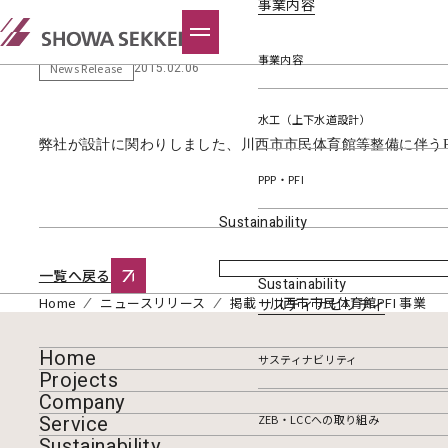
事業内容
掲載 川西市市民体育館PFI 事業
事業内容
2015.02.06
News Release
水工（上下水道設計）
弊社が設計に関わりしました、川西市市民体育館等整備に伴う
PPP・PFI
Sustainability
一覧へ戻る
Sustainability
Home
ニュースリリース
掲載 川西市市民体育館PFI 事業
サスティナビリティ
Home
サスティナビリティ
Projects
Company
Service
ZEB・LCCへの取り組み
Sustainability