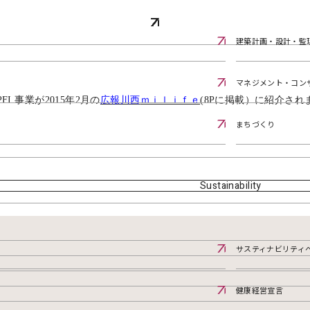
建築計画・設計・監
マネジメント・コン
PFI
事業が
2015
年
2
月の
広報川西
ｍｉｌｉｆｅ
(8Pに掲載）に紹介され
まちづくり
Sustainability
サスティナビリティ
健康経営宣言