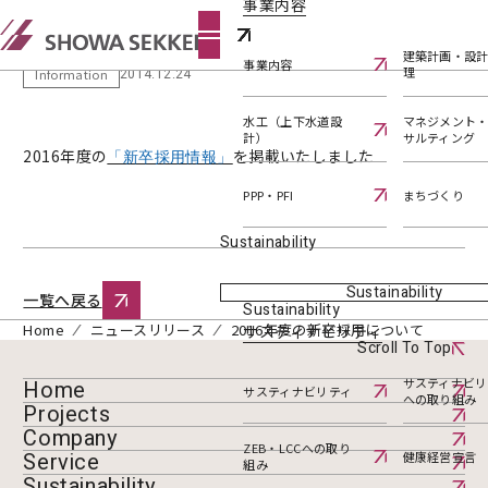
事業内容
2016年度の新卒採用について
建築計画・設
事業内容
理
2014.12.24
Information
水工（上下水道設
マネジメント
計）
サルティング
2016年度の
を掲載いたしました
「新卒採用情報」
PPP・PFI
まちづくり
Sustainability
Sustainability
一覧へ戻る
Sustainability
Home
ニュースリリース
2016年度の新卒採用について
サスティナビリティ
Scroll To Top
サスティナビリ
Home
サスティナビリティ
への取り組み
Projects
Company
ZEB・LCCへの取り
Service
健康経営宣言
組み
Sustainability